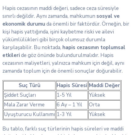
Hapis cezasının maddi değeri, sadece ceza süresiyle
sınırlı değildir. Aynı zamanda, mahkumun
sosyal ve
ekonomik durumu
da önemli bir faktördür. Örneğin, bir
kişi hapis yattığında, işini kaybetme riski ve ailevi
yükümlülükleri gibi birçok olumsuz durumla
karşılaşabilir. Bu noktada,
hapis cezasının toplumsal
etkileri
de göz önünde bulundurulmalıdır. Hapis
cezasının maliyetleri, yalnızca mahkum için değil, aynı
zamanda toplum için de önemli sonuçlar doğurabilir.
Suç Türü
Hapis Süresi
Maddi Değer
Şiddet Suçları
1-5 Yıl
Yüksek
Mala Zarar Verme
6 Ay – 1 Yıl
Orta
Uyuşturucu Kullanımı
1-3 Yıl
Yüksek
Bu tablo, farklı suç türlerinin hapis süreleri ve maddi