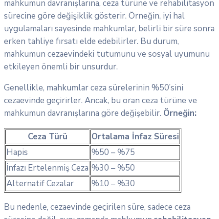
mahkumun davranışlarına, ceza türüne ve rehabilitasyon
sürecine göre değişiklik gösterir. Örneğin, iyi hal
uygulamaları sayesinde mahkumlar, belirli bir süre sonra
erken tahliye fırsatı elde edebilirler. Bu durum,
mahkumun cezaevindeki tutumunu ve sosyal uyumunu
etkileyen önemli bir unsurdur.
Genellikle, mahkumlar ceza sürelerinin %50’sini
cezaevinde geçirirler. Ancak, bu oran ceza türüne ve
mahkumun davranışlarına göre değişebilir.
Örneğin:
Ceza Türü
Ortalama İnfaz Süresi
Hapis
%50 – %75
İnfazı Ertelenmiş Ceza
%30 – %50
Alternatif Cezalar
%10 – %30
Bu nedenle, cezaevinde geçirilen süre, sadece ceza