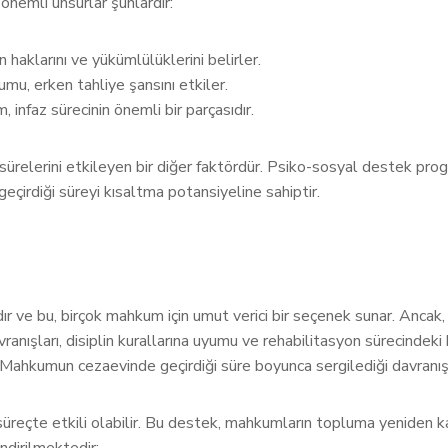
 önemli unsurlar şunlardır:
 haklarını ve yükümlülüklerini belirler.
, erken tahliye şansını etkiler.
 infaz sürecinin önemli bir parçasıdır.
 sürelerini etkileyen bir diğer faktördür. Psiko-sosyal destek p
eçirdiği süreyi kısaltma potansiyeline sahiptir.
ır ve bu, birçok mahkum için umut verici bir seçenek sunar. Ancak, 
nışları, disiplin kurallarına uyumu ve rehabilitasyon sürecindeki k
r. Mahkumun cezaevinde geçirdiği süre boyunca sergilediği davranışlar
üreçte etkili olabilir. Bu destek, mahkumların topluma yeniden ka