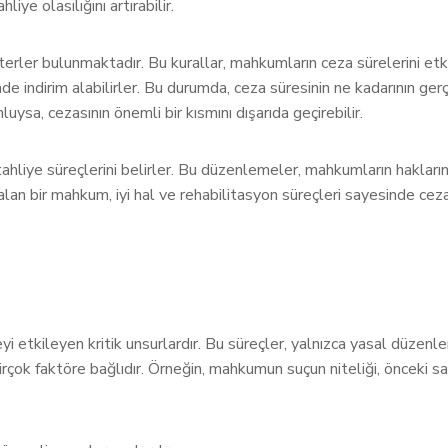
ye olasılığını artırabilir.
iterler bulunmaktadır. Bu kurallar, mahkumların ceza sürelerini etki
nde indirim alabilirler. Bu durumda, ceza süresinin ne kadarının ge
sa, cezasının önemli bir kısmını dışarıda geçirebilir.
tahliye süreçlerini belirler. Bu düzenlemeler, mahkumların hakları
alan bir mahkum, iyi hal ve rehabilitasyon süreçleri sayesinde cez
eyi etkileyen kritik unsurlardır. Bu süreçler, yalnızca yasal düze
rçok faktöre bağlıdır. Örneğin, mahkumun suçun niteliği, önceki sa