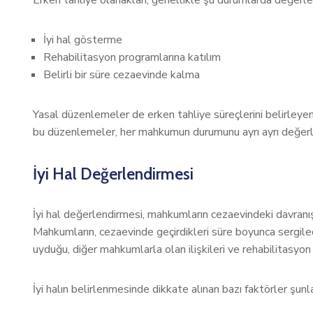
Erken tahliye olanakları, genellikle şu durumlarda değerle
İyi hal gösterme
Rehabilitasyon programlarına katılım
Belirli bir süre cezaevinde kalma
Yasal düzenlemeler de erken tahliye süreçlerini belirleye
bu düzenlemeler, her mahkumun durumunu ayrı ayrı değerle
İyi Hal Değerlendirmesi
İyi hal değerlendirmesi, mahkumların cezaevindeki davranışla
Mahkumların, cezaevinde geçirdikleri süre boyunca sergile
uyduğu, diğer mahkumlarla olan ilişkileri ve rehabilitasyon 
İyi halın belirlenmesinde dikkate alınan bazı faktörler şunla