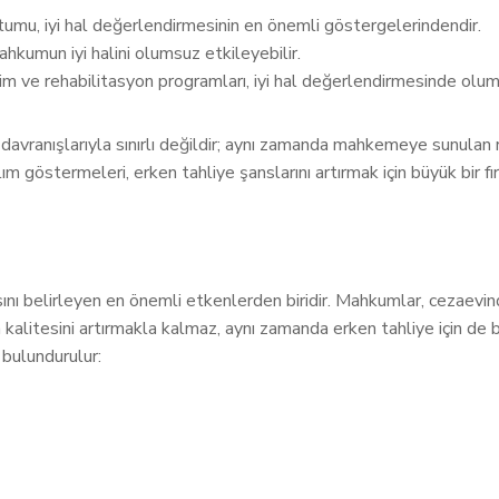
u, iyi hal değerlendirmesinin en önemli göstergelerindendir.
ahkumun iyi halini olumsuz etkileyebilir.
 ve rehabilitasyon programları, iyi hal değerlendirmesinde olumlu
davranışlarıyla sınırlı değildir; aynı zamanda mahkemeye sunulan 
m göstermeleri, erken tahliye şanslarını artırmak için büyük bir fı
ını belirleyen en önemli etkenlerden biridir. Mahkumlar, cezaevind
alitesini artırmakla kalmaz, aynı zamanda erken tahliye için de b
 bulundurulur: