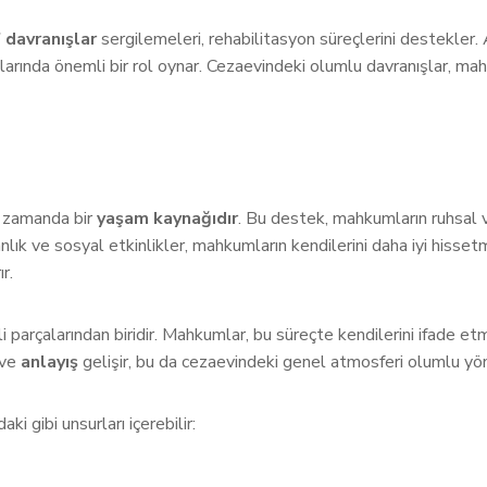
f davranışlar
sergilemeleri, rehabilitasyon süreçlerini destekler.
larında önemli bir rol oynar. Cezaevindeki olumlu davranışlar, ma
nı zamanda bir
yaşam kaynağıdır
. Bu destek, mahkumların ruhsal v
anlık ve sosyal etkinlikler, mahkumların kendilerini daha iyi hisse
r.
parçalarından biridir. Mahkumlar, bu süreçte kendilerini ifade etme 
ve
anlayış
gelişir, bu da cezaevindeki genel atmosferi olumlu yön
 gibi unsurları içerebilir: