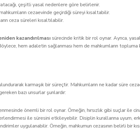
acağı, çeşitli yasal nedenlere göre belirlenir.
mahkumların cezaevinde geçirdiği süreyi kısaltabilir.
rın ceza süreleri kısaltılabilir.
niden kazandırılması
sürecinde kritik bir rol oynar. Ayrıca, ya
 Böylece, hem adaletin sağlanması hem de mahkumların topluma ka
lundurarak karmaşık bir süreçtir. Mahkumların ne kadar süre ceza
gereken bazı unsurlar şunlardır:
esinde önemli bir rol oynar. Örneğin, hırsızlık gibi suçlar ile cinay
ndirmesi ile süresini etkileyebilir. Disiplin kurallarına uyum, erke
irimler uygulanabilir. Örneğin, mahkumun cezasının belirli bir kısmı