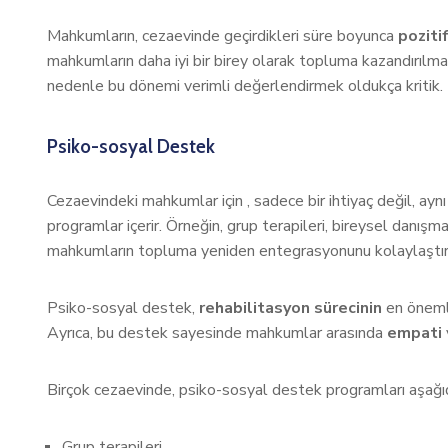
Mahkumların, cezaevinde geçirdikleri süre boyunca
poziti
mahkumların daha iyi bir birey olarak topluma kazandırılma
nedenle bu dönemi verimli değerlendirmek oldukça kritik.
Psiko-sosyal Destek
Cezaevindeki mahkumlar için , sadece bir ihtiyaç değil, ay
programlar içerir. Örneğin, grup terapileri, bireysel danışm
mahkumların topluma yeniden entegrasyonunu kolaylaştırı
Psiko-sosyal destek,
rehabilitasyon sürecinin
en önemli 
Ayrıca, bu destek sayesinde mahkumlar arasında
empati
Birçok cezaevinde, psiko-sosyal destek programları aşağıdaki
Grup terapileri