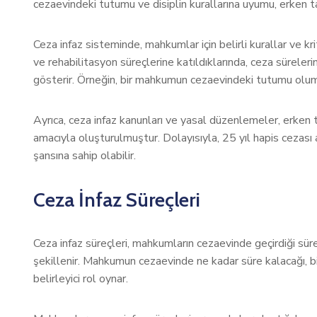
cezaevindeki tutumu ve disiplin kurallarına uyumu, erken tahli
Ceza infaz sisteminde, mahkumlar için belirli kurallar ve kr
ve rehabilitasyon süreçlerine katıldıklarında, ceza süreleri
gösterir. Örneğin, bir mahkumun cezaevindeki tutumu olumluy
Ayrıca, ceza infaz kanunları ve yasal düzenlemeler, erken 
amacıyla oluşturulmuştur. Dolayısıyla, 25 yıl hapis cezası 
şansına sahip olabilir.
Ceza İnfaz Süreçleri
Ceza infaz süreçleri, mahkumların cezaevinde geçirdiği sür
şekillenir. Mahkumun cezaevinde ne kadar süre kalacağı, bi
belirleyici rol oynar.