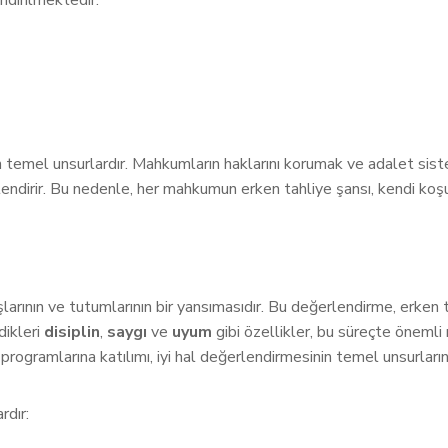
ndirilmektedir:
n temel unsurlardır. Mahkumların haklarını korumak ve adalet sis
ndirir. Bu nedenle, her mahkumun erken tahliye şansı, kendi koşu
rının ve tutumlarının bir yansımasıdır. Bu değerlendirme, erken tah
dikleri
disiplin
,
saygı
ve
uyum
gibi özellikler, bu süreçte önemli
programlarına katılımı, iyi hal değerlendirmesinin temel unsurların
rdır: