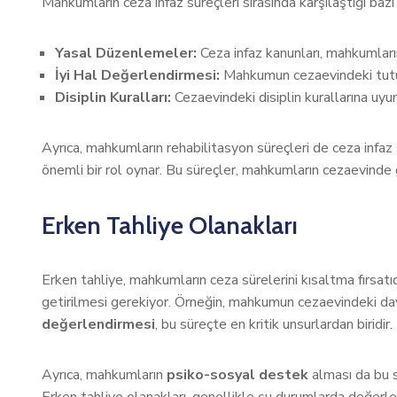
Mahkumların ceza infaz süreçleri sırasında karşılaştığı bazı
Yasal Düzenlemeler:
Ceza infaz kanunları, mahkumların
İyi Hal Değerlendirmesi:
Mahkumun cezaevindeki tutumu
Disiplin Kuralları:
Cezaevindeki disiplin kurallarına uyum,
Ayrıca, mahkumların rehabilitasyon süreçleri de ceza infaz
önemli bir rol oynar. Bu süreçler, mahkumların cezaevinde g
Erken Tahliye Olanakları
Erken tahliye, mahkumların ceza sürelerini kısaltma fırsatıd
getirilmesi gerekiyor. Örneğin, mahkumun cezaevindeki davra
değerlendirmesi
, bu süreçte en kritik unsurlardan biridi
Ayrıca, mahkumların
psiko-sosyal destek
alması da bu s