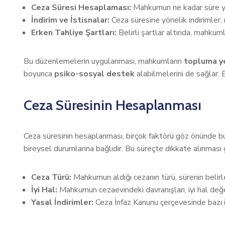
Ceza Süresi Hesaplaması:
Mahkumun ne kadar süre yat
İndirim ve İstisnalar:
Ceza süresine yönelik indirimler, 
Erken Tahliye Şartları:
Belirli şartlar altında, mahkumla
Bu düzenlemelerin uygulanması, mahkumların
topluma ye
boyunca
psiko-sosyal destek
alabilmelerini de sağlar.
Ceza Süresinin Hesaplanması
Ceza süresinin hesaplanması, birçok faktörü göz önünde bu
bireysel durumlarına bağlıdır. Bu süreçte dikkate alınması 
Ceza Türü:
Mahkumun aldığı cezanın türü, sürenin belirlenm
İyi Hal:
Mahkumun cezaevindeki davranışları, iyi hal değerle
Yasal İndirimler:
Ceza İnfaz Kanunu çerçevesinde bazı ind