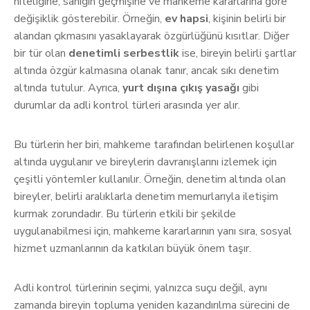
niteliğine, sanığın geçmişine ve mahkeme kararlarına göre
değişiklik gösterebilir. Örneğin,
ev hapsi
, kişinin belirli bir
alandan çıkmasını yasaklayarak özgürlüğünü kısıtlar. Diğer
bir tür olan
denetimli serbestlik
ise, bireyin belirli şartlar
altında özgür kalmasına olanak tanır, ancak sıkı denetim
altında tutulur. Ayrıca,
yurt dışına çıkış yasağı
gibi
durumlar da adli kontrol türleri arasında yer alır.
Bu türlerin her biri, mahkeme tarafından belirlenen koşullar
altında uygulanır ve bireylerin davranışlarını izlemek için
çeşitli yöntemler kullanılır. Örneğin, denetim altında olan
bireyler, belirli aralıklarla denetim memurlarıyla iletişim
kurmak zorundadır. Bu türlerin etkili bir şekilde
uygulanabilmesi için, mahkeme kararlarının yanı sıra, sosyal
hizmet uzmanlarının da katkıları büyük önem taşır.
Adli kontrol türlerinin seçimi, yalnızca suçu değil, aynı
zamanda bireyin topluma yeniden kazandırılma sürecini de