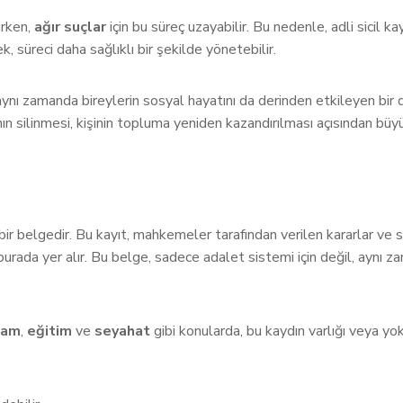
irken,
ağır suçlar
için bu süreç uzayabilir. Bu nedenle, adli sicil k
, süreci daha sağlıklı bir şekilde yönetebilir.
aynı zamanda bireylerin sosyal hayatını da derinden etkileyen bir dur
ının silinmesi, kişinin topluma yeniden kazandırılması açısından büyü
bir belgedir. Bu kayıt, mahkemeler tarafından verilen kararlar ve su
burada yer alır. Bu belge, sadece adalet sistemi için değil, aynı 
dam
,
eğitim
ve
seyahat
gibi konularda, bu kaydın varlığı veya yokl