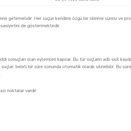
ları yerine getirmelidir. Her suçun kendine özgü bir silinme süresi v
ssasiyetini de göstermektedir.
di sonuçları olan eylemleri kapsar. Bu tür suçların adli sicil kayd
 suçlar, belirli bir süre sonunda otomatik olarak silinebilir. Bu sür
.
azı noktalar vardır: