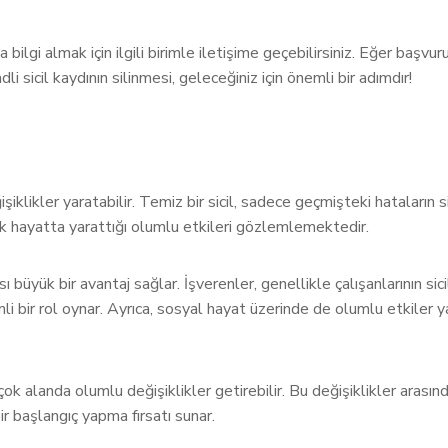
bilgi almak için ilgili birimle iletişime geçebilirsiniz. Eğer başvu
i sicil kaydının silinmesi, geleceğiniz için önemli bir adımdır!
ğişiklikler yaratabilir. Temiz bir sicil, sadece geçmişteki hataların
mik hayatta yarattığı olumlu etkileri gözlemlemektedir.
 büyük bir avantaj sağlar. İşverenler, genellikle çalışanlarının sicil 
li bir rol oynar. Ayrıca, sosyal hayat üzerinde de olumlu etkiler y
rçok alanda olumlu değişiklikler getirebilir. Bu değişiklikler arasın
bir başlangıç yapma fırsatı sunar.