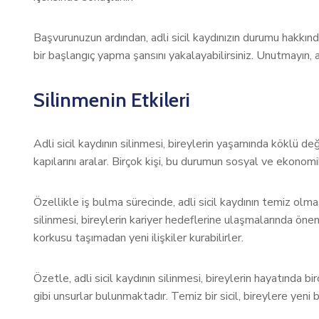
Başvurunuzun ardından, adli sicil kaydınızın durumu hakkında 
bir başlangıç yapma şansını yakalayabilirsiniz. Unutmayın, adl
Silinmenin Etkileri
Adli sicil kaydının silinmesi, bireylerin yaşamında köklü de
kapılarını aralar. Birçok kişi, bu durumun sosyal ve ekono
Özellikle iş bulma sürecinde, adli sicil kaydının temiz olması
silinmesi, bireylerin kariyer hedeflerine ulaşmalarında önem
korkusu taşımadan yeni ilişkiler kurabilirler.
Özetle, adli sicil kaydının silinmesi, bireylerin hayatında bi
gibi unsurlar bulunmaktadır. Temiz bir sicil, bireylere yeni 