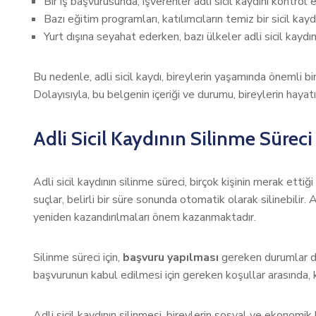
Bir iş başvurusunda, işverenler adli sicil kaydını kontrol e
Bazı eğitim programları, katılımcıların temiz bir sicil kay
Yurt dışına seyahat ederken, bazı ülkeler adli sicil kaydın
Bu nedenle, adli sicil kaydı, bireylerin yaşamında önemli bir y
Dolayısıyla, bu belgenin içeriği ve durumu, bireylerin hayatı
Adli Sicil Kaydının Silinme Süreci
Adli sicil kaydının silinme süreci, birçok kişinin merak ettiğ
suçlar, belirli bir süre sonunda otomatik olarak silinebilir.
yeniden kazandırılmaları önem kazanmaktadır.
Silinme süreci için,
başvuru yapılması
gereken durumlar da 
başvurunun kabul edilmesi için gereken koşullar arasında, k
Adli sicil kaydının silinmesi, bireylerin sosyal ve ekonomik ha