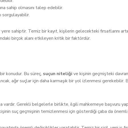
debilir.
dına sahip olmasını talep edebilir.
ı sorgulayabilir.
ere sahiptir. Temiz bir kayıt, kişilerin gelecekteki fırsatlarını artı
ndaki birçok alanı etkileyen kritik bir faktördür.
i bir konudur. Bu süreç,
suçun niteliği
ve kişinin geçmişteki davranı
 Ancak, ağır suçlar için daha karmaşık bir yol izlenmesi gerekebilir
vardır. Gerekli belgelerle birlikte, ilgili mahkemeye başvuru yap
işinin suç geçmişinin temizlenmesi için gösterdiği çaba da önemli 
yatında önemli değişiklikler yaratabilir. Temiz bir sicil, yeni iş fırs