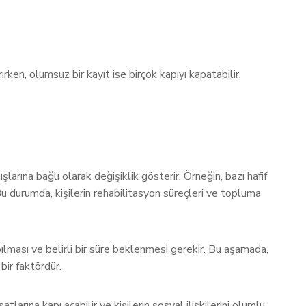
rırken, olumsuz bir kayıt ise birçok kapıyı kapatabilir.
şlarına bağlı olarak değişiklik gösterir. Örneğin, bazı hafif
. Bu durumda, kişilerin rehabilitasyon süreçleri ve topluma
ılması ve belirli bir süre beklenmesi gerekir. Bu aşamada,
bir faktördür.
atlarına kapı açabilir ve kişilerin sosyal ilişkilerini olumlu