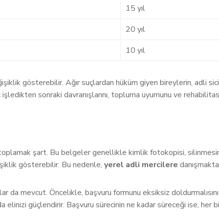
15 yıl
20 yıl
10 yıl
klik gösterebilir. Ağır suçlardan hüküm giyen bireylerin, adli sicil k
ç işledikten sonraki davranışlarını, topluma uyumunu ve rehabilitas
ri toplamak şart. Bu belgeler genellikle kimlik fotokopisi, silinmes
şiklik gösterebilir. Bu nedenle,
yerel adli mercilere
danışmakta 
 da mevcut. Öncelikle, başvuru formunu eksiksiz doldurmalısınız. 
da elinizi güçlendirir. Başvuru sürecinin ne kadar süreceği ise, her b