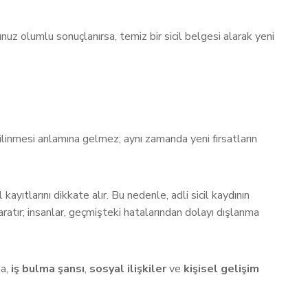
runuz olumlu sonuçlanırsa, temiz bir sicil belgesi alarak yeni
 silinmesi anlamına gelmez; aynı zamanda yeni fırsatların
kayıtlarını dikkate alır. Bu nedenle, adli sicil kaydının
aratır; insanlar, geçmişteki hatalarından dolayı dışlanma
da,
iş bulma şansı
,
sosyal ilişkiler
ve
kişisel gelişim