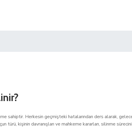
inir?
 öneme sahiptir. Herkesin geçmişteki hatalarından ders alarak, gel
un türü, kişinin davranışları ve mahkeme kararları, silinme sürecini