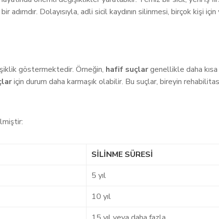
bir adımdır. Dolayısıyla, adli sicil kaydının silinmesi, birçok kişi iç
ğişiklik göstermektedir. Örneğin,
hafif suçlar
genellikle daha kısa s
çlar
için durum daha karmaşık olabilir. Bu suçlar, bireyin rehabili
lmiştir:
SILINME SÜRESI
5 yıl
10 yıl
15 yıl veya daha fazla