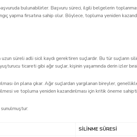
n başvuruda bulunabilirler. Başvuru süreci, ilgili belgelerin toplanm
şlangıç yapma fırsatına sahip olur. Böylece, topluma yeniden kazandı
uzun süreli adli sicil kaydı gerektiren suçlardır. Bu tür suçların s
uşturucu ticareti gibi ağır suçlar, kişinin yaşamında derin izler bı
lması ön plana çıkar. Ağır suçlardan yargılanan bireyler, genellikl
bilmesi ve topluma yeniden kazandırılması için kritik öneme sahipti
da sunulmuştur:
SILINME SÜRESI