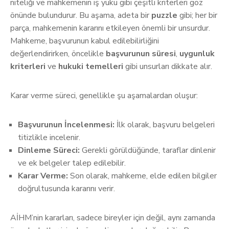
niteliği ve mahkemenin iş yükü gibi çeşitli kriterleri göz
önünde bulundurur. Bu aşama, adeta bir
puzzle
gibi; her bir
parça, mahkemenin kararını etkileyen önemli bir unsurdur.
Mahkeme, başvurunun kabul edilebilirliğini
değerlendirirken, öncelikle
başvurunun süresi
,
uygunluk
kriterleri
ve
hukuki temelleri
gibi unsurları dikkate alır.
Karar verme süreci, genellikle şu aşamalardan oluşur:
Başvurunun İncelenmesi:
İlk olarak, başvuru belgeleri
titizlikle incelenir.
Dinleme Süreci:
Gerekli görüldüğünde, taraflar dinlenir
ve ek belgeler talep edilebilir.
Karar Verme:
Son olarak, mahkeme, elde edilen bilgiler
doğrultusunda kararını verir.
AİHM’nin kararları, sadece bireyler için değil, aynı zamanda