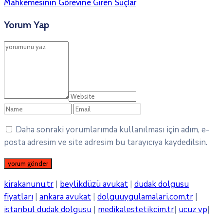
Mahkemesinin Görevine Giren Suçlar
Yorum Yap
Daha sonraki yorumlarımda kullanılması için adım, e-
posta adresim ve site adresim bu tarayıcıya kaydedilsin.
kirakanunu.tr
|
beylikdüzü avukat
|
dudak dolgusu
fiyatları
|
ankara avukat
|
dolguuygulamalari.com.tr
|
istanbul dudak dolgusu
|
medikalestetikcim.tr
|
ucuz vp
|