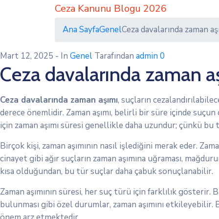
Ceza Kanunu Blogu 2026
Ana Sayfa
Genel
Ceza davalarında zaman aşı
Mart 12, 2025
- In
Genel
Tarafından
admin
0
Ceza davalarında zaman aşı
Ceza davalarında zaman aşımı
, suçların cezalandırılabil
derece önemlidir. Zaman aşımı, belirli bir süre içinde suçun
için zaman aşımı süresi genellikle daha uzundur; çünkü bu 
Birçok kişi, zaman aşımının nasıl işlediğini merak eder. Zam
cinayet gibi ağır suçların zaman aşımına uğraması, mağdurun ai
kısa olduğundan, bu tür suçlar daha çabuk sonuçlanabilir.
Zaman aşımının süresi, her suç türü için farklılık gösterir
bulunması gibi özel durumlar, zaman aşımını etkileyebilir. 
önem arz etmektedir.