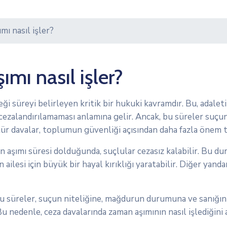
mı nasıl işler?
mı nasıl işler?
eceği süreyi belirleyen kritik bir hukuki kavramdır. Bu, adal
 cezalandırılamaması anlamına gelir. Ancak, bu süreler suçun
tür davalar, toplumun güvenliği açısından daha fazla önem t
an aşımı süresi dolduğunda, suçlular cezasız kalabilir. Bu du
lesi için büyük bir hayal kırıklığı yaratabilir. Diğer yandan,
. Bu süreler, suçun niteliğine, mağdurun durumuna ve sanığı
Bu nedenle, ceza davalarında zaman aşımının nasıl işlediğin