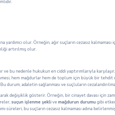
mlidir.
 yardımcı olur. Örneğin, ağır suçların cezasız kalmaması için
iği artırılmış olur.
ır ve bu nedenle hukukun en ciddi yaptırımlarıyla karşılaşır
şlenmesi, hem mağdurlar hem de toplum için büyük bir tehdit 
 Bu durum, adaletin sağlanması ve suçluların cezalandırılmas
arak değişiklik gösterir. Örneğin, bir cinayet davası için zam
üreler,
suçun işlenme şekli
ve
mağdurun durumu
gibi etken
ı süreleri, bu suçların cezasız kalmaması adına belirlenmiş