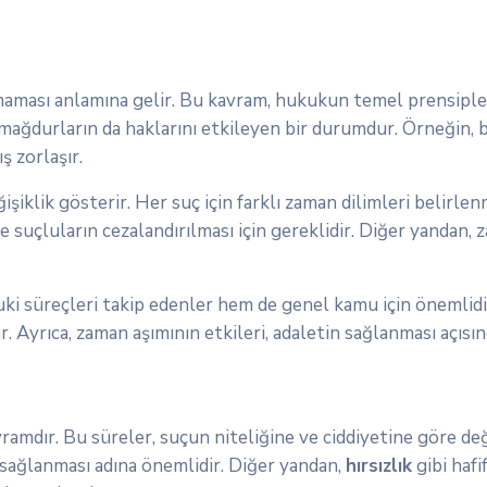
ılamaması anlamına gelir. Bu kavram, hukukun temel prensipler
 mağdurların da haklarını etkileyen bir durumdur. Örneğin, b
 zorlaşır.
şiklik gösterir. Her suç için farklı zaman dilimleri belirlen
 suçluların cezalandırılması için gereklidir. Diğer yandan, z
uki süreçleri takip edenler hem de genel kamu için önemlidi
ur. Ayrıca, zaman aşımının etkileri, adaletin sağlanması açı
avramdır. Bu süreler, suçun niteliğine ve ciddiyetine göre de
 sağlanması adına önemlidir. Diğer yandan,
hırsızlık
gibi hafi