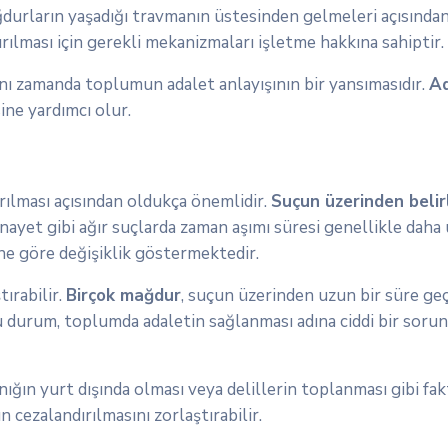
ğdurların yaşadığı travmanın üstesinden gelmeleri açısında
rılması için gerekli mekanizmaları işletme hakkına sahiptir.
ynı zamanda toplumun adalet anlayışının bir yansımasıdır.
Ad
ine yardımcı olur.
ırılması açısından oldukça önemlidir.
Suçun üzerinden belirl
nayet gibi ağır suçlarda zaman aşımı süresi genellikle daha u
ine göre değişiklik göstermektedir.
ırabilir.
Birçok mağdur
, suçun üzerinden uzun bir süre ge
u durum, toplumda adaletin sağlanması adına ciddi bir sorun 
nığın yurt dışında olması veya delillerin toplanması gibi fak
n cezalandırılmasını zorlaştırabilir.