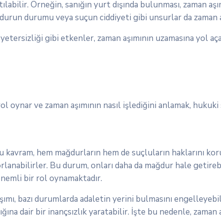
tılabilir. Örneğin, sanığın yurt dışında bulunması, zaman aş
urun durumu veya suçun ciddiyeti gibi unsurlar da zaman aş
 yetersizliği gibi etkenler, zaman aşımının uzamasına yol aça
l oynar ve zaman aşımının nasıl işlediğini anlamak, hukuki s
. Bu kavram, hem mağdurların hem de suçluların haklarını k
rlanabilirler. Bu durum, onları daha da mağdur hale getirebi
nemli bir rol oynamaktadır.
ımı, bazı durumlarda adaletin yerini bulmasını engelleyebilir
ığına dair bir inançsızlık yaratabilir. İşte bu nedenle, zam