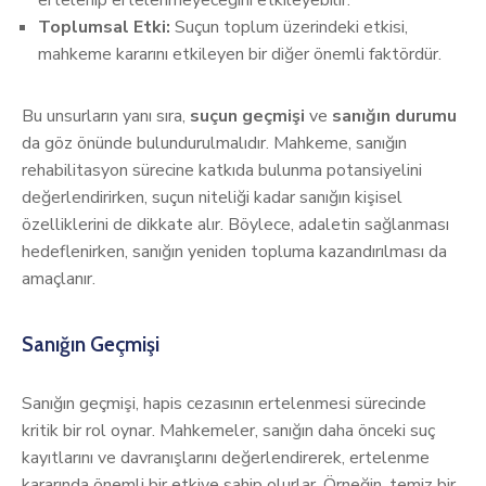
ertelenip ertelenmeyeceğini etkileyebilir.
Toplumsal Etki:
Suçun toplum üzerindeki etkisi,
mahkeme kararını etkileyen bir diğer önemli faktördür.
Bu unsurların yanı sıra,
suçun geçmişi
ve
sanığın durumu
da göz önünde bulundurulmalıdır. Mahkeme, sanığın
rehabilitasyon sürecine katkıda bulunma potansiyelini
değerlendirirken, suçun niteliği kadar sanığın kişisel
özelliklerini de dikkate alır. Böylece, adaletin sağlanması
hedeflenirken, sanığın yeniden topluma kazandırılması da
amaçlanır.
Sanığın Geçmişi
Sanığın geçmişi, hapis cezasının ertelenmesi sürecinde
kritik bir rol oynar. Mahkemeler, sanığın daha önceki suç
kayıtlarını ve davranışlarını değerlendirerek, ertelenme
kararında önemli bir etkiye sahip olurlar. Örneğin, temiz bir