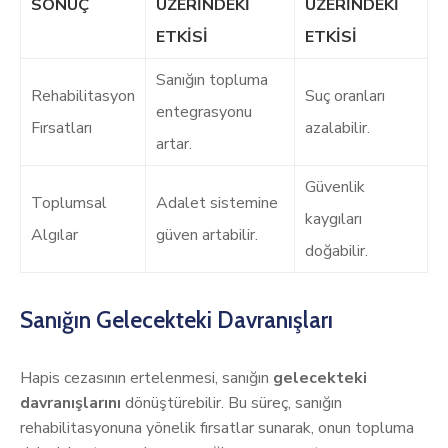
SONUÇ
ÜZERINDEKI
ÜZERINDEKI
ETKISI
ETKISI
Sanığın topluma
Rehabilitasyon
Suç oranları
entegrasyonu
Fırsatları
azalabilir.
artar.
Güvenlik
Toplumsal
Adalet sistemine
kaygıları
Algılar
güven artabilir.
doğabilir.
Sanığın Gelecekteki Davranışları
Hapis cezasının ertelenmesi, sanığın
gelecekteki
davranışlarını
dönüştürebilir. Bu süreç, sanığın
rehabilitasyonuna yönelik fırsatlar sunarak, onun topluma