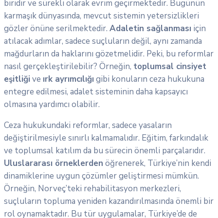
biridir ve sürekli olarak evrim geçirmektedir. Bugünün
karmaşık dünyasında, mevcut sistemin yetersizlikleri
gözler önüne serilmektedir.
Adaletin sağlanması
için
atılacak adımlar, sadece suçluların değil, aynı zamanda
mağdurların da haklarını gözetmelidir. Peki, bu reformlar
nasıl gerçekleştirilebilir? Örneğin,
toplumsal cinsiyet
eşitliği
ve
ırk ayrımcılığı
gibi konuların ceza hukukuna
entegre edilmesi, adalet sisteminin daha kapsayıcı
olmasına yardımcı olabilir.
Ceza hukukundaki reformlar, sadece yasaların
değiştirilmesiyle sınırlı kalmamalıdır. Eğitim, farkındalık
ve toplumsal katılım da bu sürecin önemli parçalarıdır.
Uluslararası örneklerden
öğrenerek, Türkiye’nin kendi
dinamiklerine uygun çözümler geliştirmesi mümkün.
Örneğin, Norveç’teki rehabilitasyon merkezleri,
suçluların topluma yeniden kazandırılmasında önemli bir
rol oynamaktadır. Bu tür uygulamalar, Türkiye’de de