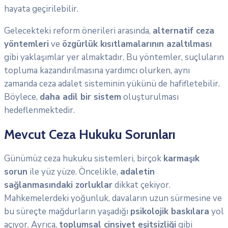
hayata geçirilebilir.
Gelecekteki reform önerileri arasında,
alternatif ceza
yöntemleri
ve
özgürlük kısıtlamalarının azaltılması
gibi yaklaşımlar yer almaktadır. Bu yöntemler, suçluların
topluma kazandırılmasına yardımcı olurken, aynı
zamanda ceza adalet sisteminin yükünü de hafifletebilir.
Böylece,
daha adil bir sistem
oluşturulması
hedeflenmektedir.
Mevcut Ceza Hukuku Sorunları
Günümüz ceza hukuku sistemleri, birçok
karmaşık
sorun
ile yüz yüze. Öncelikle,
adaletin
sağlanmasındaki zorluklar
dikkat çekiyor.
Mahkemelerdeki yoğunluk, davaların uzun sürmesine ve
bu süreçte mağdurların yaşadığı
psikolojik baskılara
yol
açıyor. Ayrıca,
toplumsal cinsiyet eşitsizliği
gibi