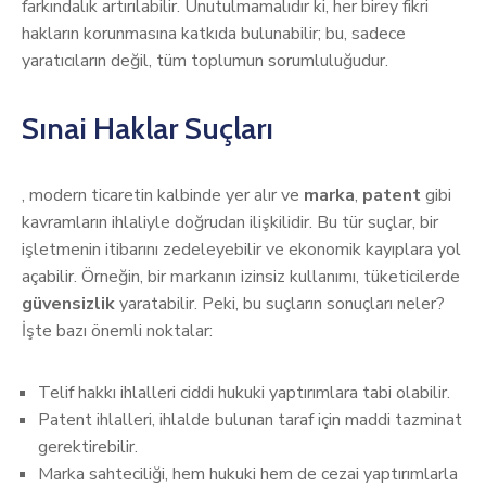
farkındalık artırılabilir. Unutulmamalıdır ki, her birey fikri
hakların korunmasına katkıda bulunabilir; bu, sadece
yaratıcıların değil, tüm toplumun sorumluluğudur.
Sınai Haklar Suçları
, modern ticaretin kalbinde yer alır ve
marka
,
patent
gibi
kavramların ihlaliyle doğrudan ilişkilidir. Bu tür suçlar, bir
işletmenin itibarını zedeleyebilir ve ekonomik kayıplara yol
açabilir. Örneğin, bir markanın izinsiz kullanımı, tüketicilerde
güvensizlik
yaratabilir. Peki, bu suçların sonuçları neler?
İşte bazı önemli noktalar:
Telif hakkı ihlalleri ciddi hukuki yaptırımlara tabi olabilir.
Patent ihlalleri, ihlalde bulunan taraf için maddi tazminat
gerektirebilir.
Marka sahteciliği, hem hukuki hem de cezai yaptırımlarla