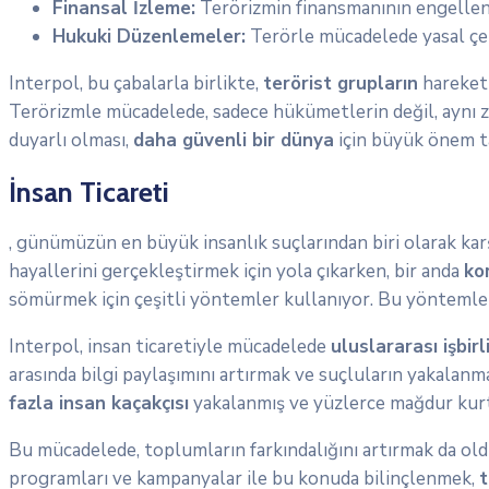
Finansal İzleme:
Terörizmin finansmanının engellen
Hukuki Düzenlemeler:
Terörle mücadelede yasal çer
Interpol, bu çabalarla birlikte,
terörist grupların
hareketl
Terörizmle mücadelede, sadece hükümetlerin değil, aynı z
duyarlı olması,
daha güvenli bir dünya
için büyük önem t
İnsan Ticareti
, günümüzün en büyük insanlık suçlarından biri olarak karş
hayallerini gerçekleştirmek için yola çıkarken, bir anda
ko
sömürmek için çeşitli yöntemler kullanıyor. Bu yöntemler ar
Interpol, insan ticaretiyle mücadelede
uluslararası işbirl
arasında bilgi paylaşımını artırmak ve suçluların yakalan
fazla insan kaçakçısı
yakalanmış ve yüzlerce mağdur kurta
Bu mücadelede, toplumların farkındalığını artırmak da oldu
programları ve kampanyalar ile bu konuda bilinçlenmek,
t