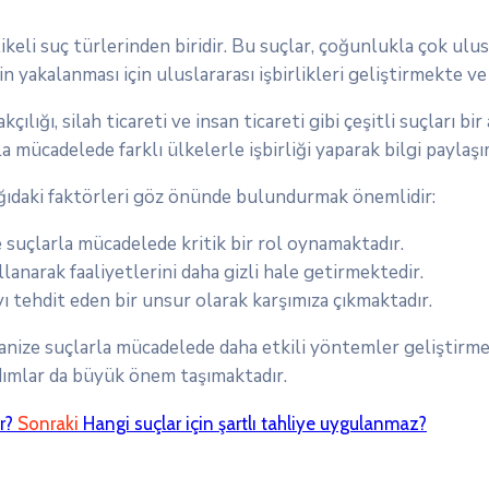
eli suç türlerinden biridir. Bu suçlar, çoğunlukla çok ulus
in yakalanması için uluslararası işbirlikleri geliştirmekte v
lığı, silah ticareti ve insan ticareti gibi çeşitli suçları b
rla mücadelede farklı ülkelerle işbirliği yaparak bilgi payla
ağıdaki faktörleri göz önünde bulundurmak önemlidir:
ze suçlarla mücadelede kritik bir rol oynamaktadır.
lanarak faaliyetlerini daha gizli hale getirmektedir.
ı tehdit eden bir unsur olarak karşımıza çıkmaktadır.
anize suçlarla mücadelede daha etkili yöntemler geliştirmek
adımlar da büyük önem taşımaktadır.
r?
Sonraki
Hangi suçlar için şartlı tahliye uygulanmaz?