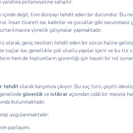
i yaratma potansiyeline sahiptir.
rı içinde değil, tüm dünyayı tehdit eden bir durumdur. Bu ned
ur. İnsan ticareti ise, kadınlar ve çocuklar gibi savunmasız 
 kurtarılmasına yönelik çalışmalar yapmaktadır.
ü olarak, genç nesilleri tehdit eden bir sorun haline gelmiş
 suçlar ise, genellikle çok uluslu yapılar içerir ve bu tür s
lerin hem de toplumların güvenliği için hayati bir rol oyna
r tehdit
olarak karşımıza çıkıyor. Bu suç türü, çeşitli ideol
 genelinde
güvenlik
ve
istikrar
açısından ciddi bir mesele ha
ımında bulunmaktadır.
ateji uygulanmaktadır:
yim paylaşımı.