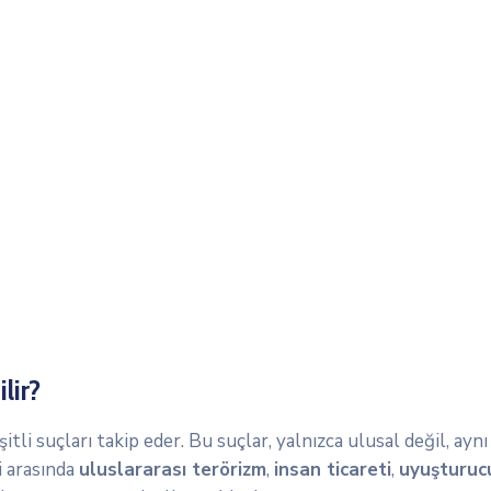
lir?
tli suçları takip eder. Bu suçlar, yalnızca ulusal değil, ay
i arasında
uluslararası terörizm
,
insan ticareti
,
uyuşturucu