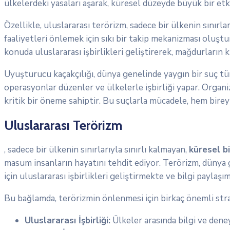
ülkelerdeki yasaları aşarak, küresel düzeyde büyük bir etk
Özellikle, uluslararası terörizm, sadece bir ülkenin sınırla
faaliyetleri önlemek için sıkı bir takip mekanizması oluştur
konuda uluslararası işbirlikleri geliştirerek, mağdurların
Uyuşturucu kaçakçılığı, dünya genelinde yaygın bir suç tür
operasyonlar düzenler ve ülkelerle işbirliği yapar. Organize
kritik bir öneme sahiptir. Bu suçlarla mücadele, hem birey
Uluslararası Terörizm
, sadece bir ülkenin sınırlarıyla sınırlı kalmayan,
küresel bi
masum insanların hayatını tehdit ediyor. Terörizm, dünya
için uluslararası işbirlikleri geliştirmekte ve bilgi paylaş
Bu bağlamda, terörizmin önlenmesi için birkaç önemli str
Uluslararası İşbirliği:
Ülkeler arasında bilgi ve dene