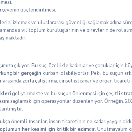
mesi.
çevenin güçlendirilmesi.
erini izlemek ve uluslararası güvenliği sağlamak adına süre
amanda sivil toplum kuruluşlarının ve bireylerin de rol al
aşımaktadır.
ımıza çıkıyor. Bu suç, özellikle kadınlar ve çocuklar için b
rkunç bir gerçeğin
kurbanı olabiliyorlar. Peki, bu suçun ark
asında zorla çalıştırma, cinsel istismar ve organ ticareti d
ikleri
geliştirmekte ve bu suçun önlenmesi için çeşitli strat
masını sağlamak için operasyonlar düzenleniyor. Örneğin, 20
rılmıştır.
kça önemli. İnsanlar, insan ticaretinin ne kadar yaygın old
oplumun her kesimi için kritik bir adım
dır. Unutmayalım ki