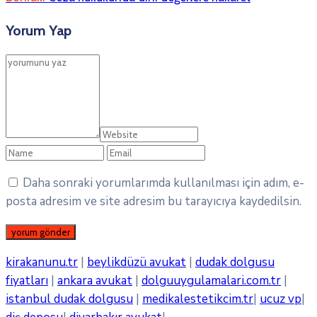
Yorum Yap
Daha sonraki yorumlarımda kullanılması için adım, e-
posta adresim ve site adresim bu tarayıcıya kaydedilsin.
kirakanunu.tr
|
beylikdüzü avukat
|
dudak dolgusu
fiyatları
|
ankara avukat
|
dolguuygulamalari.com.tr
|
istanbul dudak dolgusu
|
medikalestetikcim.tr
|
ucuz vp
|