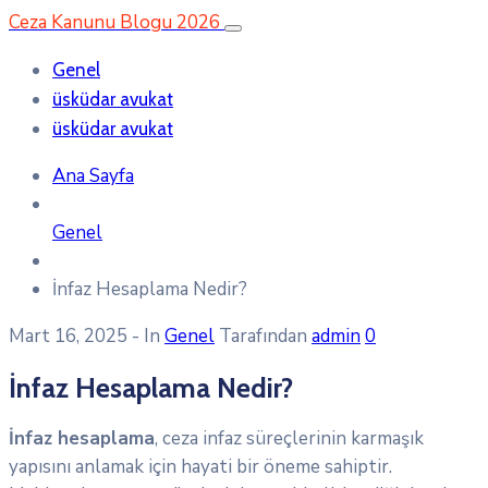
Ceza Kanunu Blogu 2026
Genel
üsküdar avukat
üsküdar avukat
Ana Sayfa
Genel
İnfaz Hesaplama Nedir?
Mart 16, 2025
- In
Genel
Tarafından
admin
0
İnfaz Hesaplama Nedir?
İnfaz hesaplama
, ceza infaz süreçlerinin karmaşık
yapısını anlamak için hayati bir öneme sahiptir.