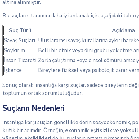
altına alınmıştır.
Bu suçların tanımını daha iyi anlamak için, aşağıdaki tabloy
Suç Türü
Açıklama
Savaş Suçları
Uluslararası savaş kurallarına aykırı hareke
Soykırım
Belli bir etnik veya dini grubu yok etme a
İnsan Ticareti
Zorla çalıştırma veya cinsel sömürü amacıyl
İşkence
Bireylere fiziksel veya psikolojik zarar v
Sonuç olarak, insanlığa karşı suçlar, sadece bireylerin de
toplumun ortak sorumluluğudur.
Suçların Nedenleri
İnsanlığa karşı suçlar, genellikle derin sosyoekonomik, po
kritik bir adımdır. Örneğin,
ekonomik eşitsizlik
ve
yoksull
yönetim eksiklikleri
de bu suçların ortaya çıkmasında öne