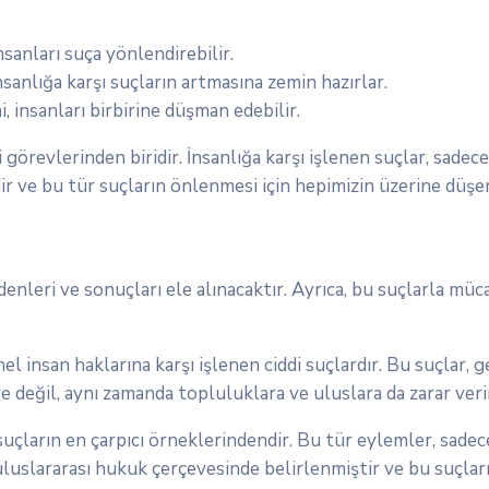
nsanları suça yönlendirebilir.
sanlığa karşı suçların artmasına zemin hazırlar.
i, insanları birbirine düşman edebilir.
örevlerinden biridir. İnsanlığa karşı işlenen suçlar, sadece
dir ve bu tür suçların önlenmesi için hepimizin üzerine düşe
edenleri ve sonuçları ele alınacaktır. Ayrıca, bu suçlarla m
l insan haklarına karşı işlenen ciddi suçlardır. Bu suçlar, ge
re değil, aynı zamanda topluluklara ve uluslara da zarar veri
u suçların en çarpıcı örneklerindendir. Bu tür eylemler, sade
luslararası hukuk çerçevesinde belirlenmiştir ve bu suçları