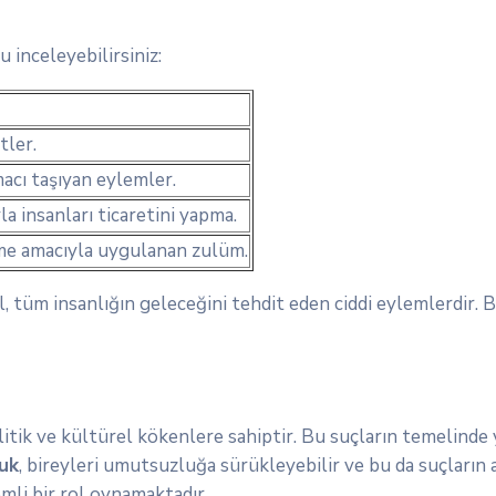
u inceleyebilirsiniz:
tler.
macı taşıyan eylemler.
a insanları ticaretini yapma.
erme amacıyla uygulanan zulüm.
ğil, tüm insanlığın geleceğini tehdit eden ciddi eylemlerdir
litik ve kültürel kökenlere sahiptir. Bu suçların temelinde
uk
, bireyleri umutsuzluğa sürükleyebilir ve bu da suçların a
mli bir rol oynamaktadır.