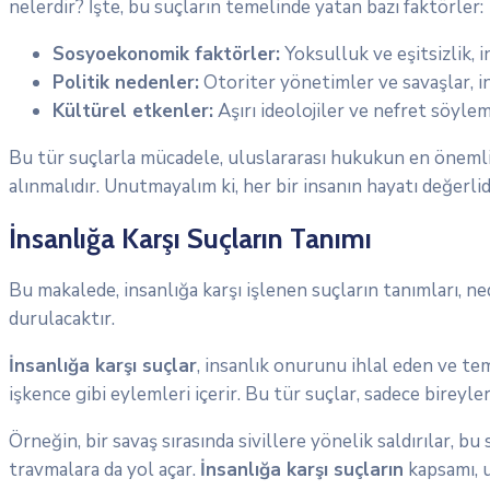
nelerdir? İşte, bu suçların temelinde yatan bazı faktörler:
Sosyoekonomik faktörler:
Yoksulluk ve eşitsizlik, i
Politik nedenler:
Otoriter yönetimler ve savaşlar, in
Kültürel etkenler:
Aşırı ideolojiler ve nefret söylem
Bu tür suçlarla mücadele, uluslararası hukukun en önemli g
alınmalıdır. Unutmayalım ki, her bir insanın hayatı değerli
İnsanlığa Karşı Suçların Tanımı
Bu makalede, insanlığa karşı işlenen suçların tanımları, n
durulacaktır.
İnsanlığa karşı suçlar
, insanlık onurunu ihlal eden ve teme
işkence gibi eylemleri içerir. Bu tür suçlar, sadece bireyle
Örneğin, bir savaş sırasında sivillere yönelik saldırılar, b
travmalara da yol açar.
İnsanlığa karşı suçların
kapsamı, u