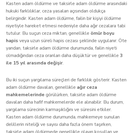
Kasten adam öldürme ve taksirle adam öldürme arasındaki
hukuki farklılıklar, ceza yasaları açısından oldukça
belirgindir. Kasten adam öldürme, failin bir kişiyi öldürme
niyetiyle hareket etmesi nedeniyle daha ağır cezalara tabi
tutulur. Bu suçun ceza miktarı, genellikle
ömür boyu
hapis
veya uzun süreli hapis cezası şeklinde uygulanır. Öte
yandan, taksirle adam öldürme durumunda, failin niyeti
olmadığından ceza oranları daha düşüktür ve genellikle
3
ile 15 yıl arasında değişir
.
Bu iki suçun yargılama süreçleri de farklılık gösterir. Kasten
adam öldürme davaları, genellikle
ağır ceza
mahkemelerinde
görülürken, taksirle adam öldürme
davaları daha hafif mahkemelerde ele alınabilir. Bu durum,
yargılama sürecinin karmaşıklığını ve süresini etkiler.
Kasten adam öldürme durumunda, mahkemeye sunulan
delillerin niteliği ve sayısı daha fazla önem taşırken,
taksirle adam öldürmede genellikle olayın koşulları ve