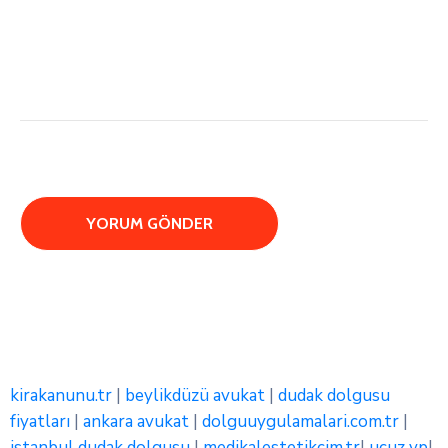
kirakanunu.tr
|
beylikdüzü avukat
|
dudak dolgusu
fiyatları
|
ankara avukat
|
dolguuygulamalari.com.tr
|
istanbul dudak dolgusu
|
medikalestetikcim.tr
|
ucuz vp
|