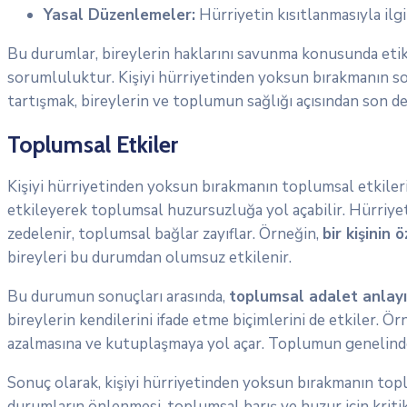
Yasal Düzenlemeler:
Hürriyetin kısıtlanmasıyla ilgi
Bu durumlar, bireylerin haklarını savunma konusunda etik 
sorumluluktur. Kişiyi hürriyetinden yoksun bırakmanın son
tartışmak, bireylerin ve toplumun sağlığı açısından son d
Toplumsal Etkiler
Kişiyi hürriyetinden yoksun bırakmanın toplumsal etkileri, 
etkileyerek toplumsal huzursuzluğa yol açabilir. Hürriyet
zedelenir, toplumsal bağlar zayıflar. Örneğin,
bir kişinin
bireyleri bu durumdan olumsuz etkilenir.
Bu durumun sonuçları arasında,
toplumsal adalet anlayı
bireylerin kendilerini ifade etme biçimlerini de etkiler. 
azalmasına ve kutuplaşmaya yol açar. Toplumun genelinde b
Sonuç olarak, kişiyi hürriyetinden yoksun bırakmanın topl
durumların önlenmesi, toplumsal barış ve huzur için kriti