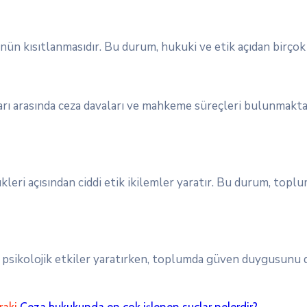
nün kısıtlanmasıdır. Bu durum, hukuki ve etik açıdan birçok 
rı arasında ceza davaları ve mahkeme süreçleri bulunmaktadı
ükleri açısından ciddi etik ikilemler yaratır. Bu durum, topl
e psikolojik etkiler yaratırken, toplumda güven duygusunu
raki
Ceza hukukunda en çok işlenen suçlar nelerdir?