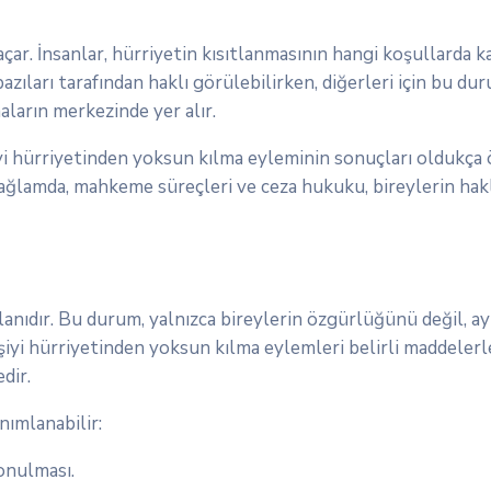
açar. İnsanlar, hürriyetin kısıtlanmasının hangi koşullarda k
azıları tarafından haklı görülebilirken, diğerleri için bu dur
aların merkezinde yer alır.
iyi hürriyetinden yoksun kılma eyleminin sonuçları oldukça ö
ağlamda, mahkeme süreçleri ve ceza hukuku, bireylerin haklar
lanıdır. Bu durum, yalnızca bireylerin özgürlüğünü değil, 
şiyi hürriyetinden yoksun kılma eylemleri belirli maddelerl
dir.
nımlanabilir:
konulması.