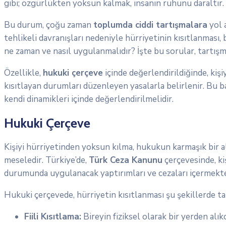
gibi; özgürlükten yoksun kalmak, insanın ruhunu daraltır.
Bu durum, çoğu zaman
toplumda ciddi tartışmalara
yol 
tehlikeli davranışları nedeniyle hürriyetinin kısıtlanması, b
ne zaman ve nasıl uygulanmalıdır? İşte bu sorular, tartışm
Özellikle,
hukuki çerçeve
içinde değerlendirildiğinde, kiş
kısıtlayan durumları düzenleyen yasalarla belirlenir. Bu b
kendi dinamikleri içinde değerlendirilmelidir.
Hukuki Çerçeve
Kişiyi hürriyetinden yoksun kılma, hukukun karmaşık bir a
meseledir. Türkiye’de,
Türk Ceza Kanunu
çerçevesinde, ki
durumunda uygulanacak yaptırımları ve cezaları içermekte
Hukuki çerçevede, hürriyetin kısıtlanması şu şekillerde ta
Fiili Kısıtlama:
Bireyin fiziksel olarak bir yerden alı