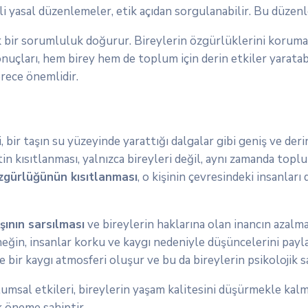
li yasal düzenlemeler, etik açıdan sorgulanabilir. Bu düzen
bir sorumluluk doğurur. Bireylerin özgürlüklerini korumak,
uçları, hem birey hem de toplum için derin etkiler yaratab
erece önemlidir.
bir taşın su yüzeyinde yarattığı dalgalar gibi geniş ve deri
in kısıtlanması, yalnızca bireyleri değil, aynı zamanda topl
 özgürlüğünün kısıtlanması
, o kişinin çevresindeki insanları
şının sarsılması
ve bireylerin haklarına olan inancın azalma
Örneğin, insanlar korku ve kaygı nedeniyle düşüncelerini pay
ir kaygı atmosferi oluşur ve bu da bireylerin psikolojik sa
umsal etkileri, bireylerin yaşam kalitesini düşürmekle kalm
k öneme sahiptir.