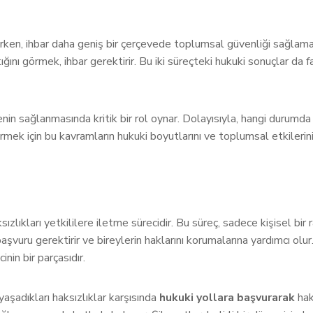
nırken, ihbar daha geniş bir çerçevede toplumsal güvenliği sağlama
ığını görmek, ihbar gerektirir. Bu iki süreçteki hukuki sonuçlar da f
enin sağlanmasında kritik bir rol oynar. Dolayısıyla, hangi durumd
mek için bu kavramların hukuki boyutlarını ve toplumsal etkilerin
sızlıkları yetkililere iletme sürecidir. Bu süreç, sadece kişisel bi
aşvuru gerektirir ve bireylerin haklarını korumalarına yardımcı olur.
nin bir parçasıdır.
yaşadıkları haksızlıklar karşısında
hukuki yollara başvurarak
hak