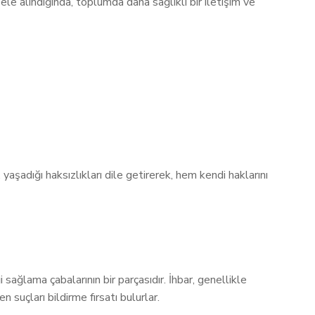
le alındığında, toplumda daha sağlıklı bir iletişim ve
yaşadığı haksızlıkları dile getirerek, hem kendi haklarını
 sağlama çabalarının bir parçasıdır. İhbar, genellikle
 suçları bildirme fırsatı bulurlar.