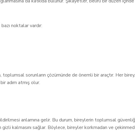
nmasına da katkıda bulunur. Şikayetler, belirli bir düzen içinde e
bazı noktalar vardır:
ra, toplumsal sorunların çözümünde de önemli bir araçtır. Her birey, 
ir adım atmış olur.
ildirilmesi anlamına gelir. Bu durum, bireylerin toplumsal güvenliği
nin gizli kalmasını sağlar. Böylece, bireyler korkmadan ve çekinmeden