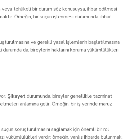
sa veya tehlikeli bir durum söz konusuysa, ihbar edilmesi
maktır. Örneğin, bir suçun işlenmesi durumunda, ihbar
oruşturulmasına ve gerekli yasal işlemlerin başlatılmasına
iki durumda da, bireylerin haklarını koruma yükümlülükleri
yor.
Şikayet
durumunda, bireyler genellikle tazminat
p etmeleri anlamına gelir. Örneğin, bir iş yerinde maruz
i, suçun soruşturulmasını sağlamak için önemli bir rol
azı yükümlülükleri vardır; örneğin, yanlış ihbarda bulunmak,