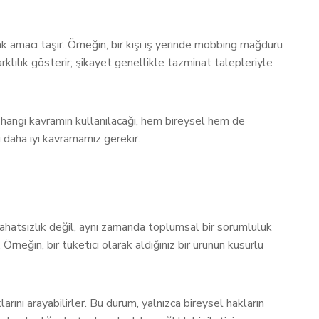
k amacı taşır. Örneğin, bir kişi iş yerinde mobbing mağduru
arklılık gösterir; şikayet genellikle tazminat talepleriyle
a hangi kavramın kullanılacağı, hem bireysel hem de
i daha iyi kavramamız gerekir.
r rahatsızlık değil, aynı zamanda toplumsal bir sorumluluk
 Örneğin, bir tüketici olarak aldığınız bir ürünün kusurlu
larını arayabilirler. Bu durum, yalnızca bireysel hakların