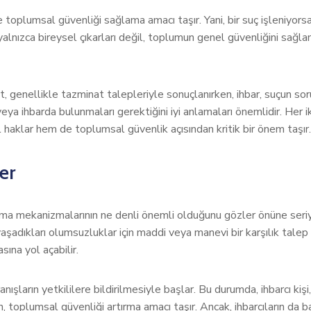
ve toplumsal güvenliği sağlama amacı taşır. Yani, bir suç işleniyor
yalnızca bireysel çıkarları değil, toplumun genel güvenliğini sağla
yet, genellikle tazminat talepleriyle sonuçlanırken, ihbar, suçun s
veya ihbarda bulunmaları gerektiğini iyi anlamaları önemlidir. Her 
haklar hem de toplumsal güvenlik açısından kritik bir önem taşır.
er
koruma mekanizmalarının ne denli önemli olduğunu gözler önüne seri
, yaşadıkları olumsuzluklar için maddi veya manevi bir karşılık tale
ına yol açabilir.
anışların yetkililere bildirilmesiyle başlar. Bu durumda, ihbarcı kiş
n, toplumsal güvenliği artırma amacı taşır. Ancak, ihbarcıların da b