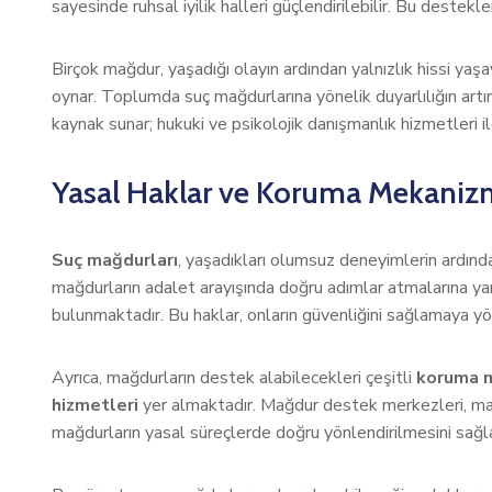
sayesinde ruhsal iyilik halleri güçlendirilebilir. Bu destekl
Birçok mağdur, yaşadığı olayın ardından yalnızlık hissi yaşa
oynar. Toplumda suç mağdurlarına yönelik duyarlılığın artır
kaynak sunar; hukuki ve psikolojik danışmanlık hizmetleri 
Yasal Haklar ve Koruma Mekanizm
Suç mağdurları
, yaşadıkları olumsuz deneyimlerin ardından
mağdurların adalet arayışında doğru adımlar atmalarına ya
bulunmaktadır. Bu haklar, onların güvenliğini sağlamaya yö
Ayrıca, mağdurların destek alabilecekleri çeşitli
koruma m
hizmetleri
yer almaktadır. Mağdur destek merkezleri, mağd
mağdurların yasal süreçlerde doğru yönlendirilmesini sağla