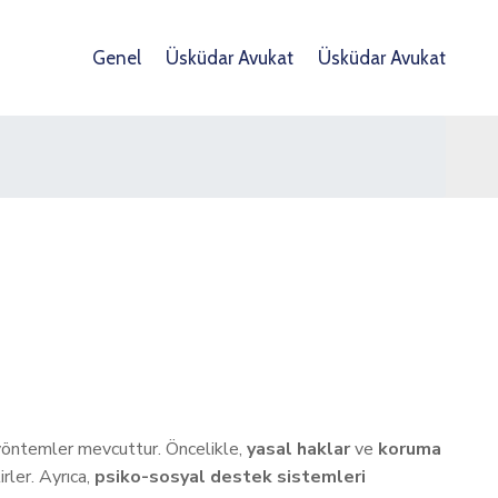
Genel
Üsküdar Avukat
Üsküdar Avukat
i yöntemler mevcuttur. Öncelikle,
yasal haklar
ve
koruma
rler. Ayrıca,
psiko-sosyal destek sistemleri