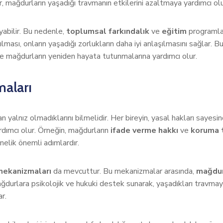
er, mağdurların yaşadığı travmanın etkilerini azaltmaya yardımcı olu
yabilir. Bu nedenle,
toplumsal farkındalık
ve
eğitim
programlar
ılması, onların yaşadığı zorlukların daha iyi anlaşılmasını sağlar.
ile mağdurların yeniden hayata tutunmalarına yardımcı olur.
aları
 yalnız olmadıklarını bilmelidir. Her bireyin, yasal hakları sayesi
rdımcı olur. Örneğin, mağdurların
ifade verme hakkı
ve
koruma 
nelik önemli adımlardır.
ekanizmaları
da mevcuttur. Bu mekanizmalar arasında,
mağdur
urlara psikolojik ve hukuki destek sunarak, yaşadıkları travmayı
r.