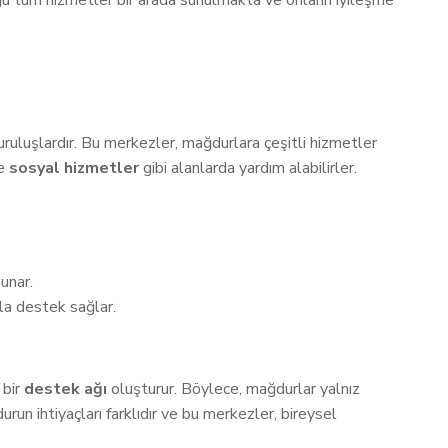
ğu tüm hizmetler bir arada sunulmakta ve onların iyileşme
ruluşlardır. Bu merkezler, mağdurlara çeşitli hizmetler
e
sosyal hizmetler
gibi alanlarda yardım alabilirler.
unar.
la destek sağlar.
 bir
destek ağı
oluşturur. Böylece, mağdurlar yalnız
run ihtiyaçları farklıdır ve bu merkezler, bireysel