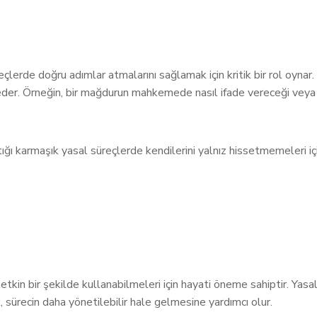
çlerde doğru adımlar atmalarını sağlamak için kritik bir rol oynar
ik eder. Örneğin, bir mağdurun mahkemede nasıl ifade vereceği vey
tığı karmaşık yasal süreçlerde kendilerini yalnız hissetmemeleri iç
etkin bir şekilde kullanabilmeleri için hayati öneme sahiptir. Yasa
, sürecin daha yönetilebilir hale gelmesine yardımcı olur.