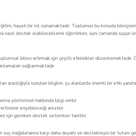
itim, hayati bir rol oynamaktadır. Toplumun bu konuda bilinçlenme
ına nasıl destek olabileceklerini öğretirken, aynı zamanda suçun ö
toplumsal bilinci artırmak için çeşitli etkinlikler düzenlemektedir
ı anlamaları sağlanmaktadır.
ı aracılığıyla sunulan bilgiler, şu alanlarda önemli bir etki yaratab
nma yöntemleri hakkında bilgi verilir.
tlerine erişebileceği anlatılır.
eri için gereken destek sistemleri tanıtılır.
 suç mağdurlarına karşı daha duyarlı ve destekleyici bir tutum ge