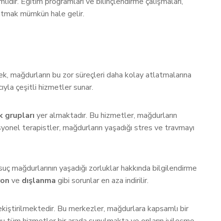
lidir. Eğitim programları ve bilinçlendirme çalışmaları,
ratmak mümkün hale gelir.
rek, mağdurların bu zor süreçleri daha kolay atlatmalarına
ıyla çeşitli hizmetler sunar.
 grupları
yer almaktadır. Bu hizmetler, mağdurların
esyonel terapistler, mağdurların yaşadığı stres ve travmayı
ç mağdurlarının yaşadığı zorluklar hakkında bilgilendirme
yon
ve
dışlanma
gibi sorunlar en aza indirilir.
ekiştirilmektedir. Bu merkezler, mağdurlara kapsamlı bir