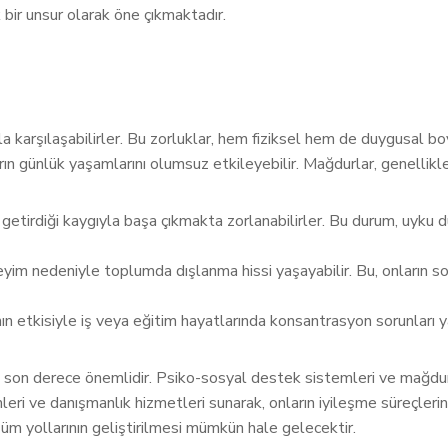
 bir unsur olarak öne çıkmaktadır.
kla karşılaşabilirler. Bu zorluklar, hem fiziksel hem de duygusal b
n günlük yaşamlarını olumsuz etkileyebilir. Mağdurlar, genellikle 
 getirdiği kaygıyla başa çıkmakta zorlanabilirler. Bu durum, uyku 
yim nedeniyle toplumda dışlanma hissi yaşayabilir. Bu, onların sosy
 etkisiyle iş veya eğitim hayatlarında konsantrasyon sorunları yaş
ı son derece önemlidir. Psiko-sosyal destek sistemleri ve mağdur
ve danışmanlık hizmetleri sunarak, onların iyileşme süreçlerini hız
züm yollarının geliştirilmesi mümkün hale gelecektir.