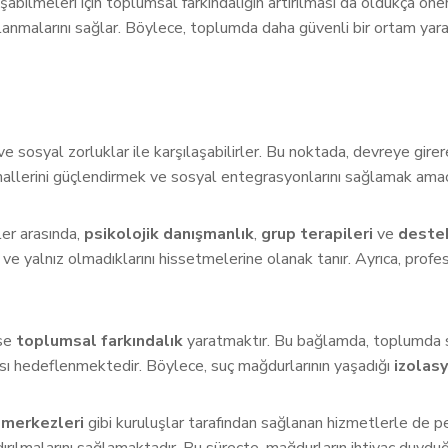
şabilmeleri için toplumsal farkındalığın artırılması da oldukça önem
kullanmalarını sağlar. Böylece, toplumda daha güvenli bir ortam ya
ve sosyal zorluklar ile karşılaşabilirler. Bu noktada, devreye gire
ik hallerini güçlendirmek ve sosyal entegrasyonlarını sağlamak amac
ler arasında,
psikolojik danışmanlık
,
grup terapileri
ve
destek
ve yalnız olmadıklarını hissetmelerine olanak tanır. Ayrıca, prof
ise
toplumsal farkındalık
yaratmaktır. Bu bağlamda, toplumda su
ması hedeflenmektedir. Böylece, suç mağdurlarının yaşadığı
izolas
merkezleri
gibi kuruluşlar tarafından sağlanan hizmetlerle de p