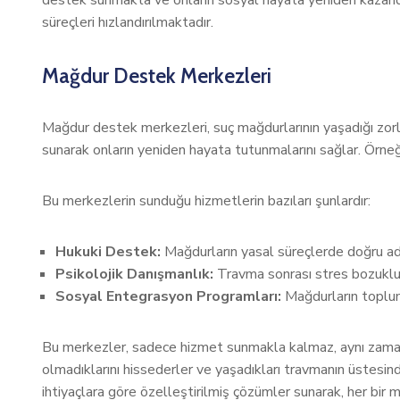
destek sunmakta ve onların sosyal hayata yeniden kazandır
süreçleri hızlandırılmaktadır.
Mağdur Destek Merkezleri
Mağdur destek merkezleri, suç mağdurlarının yaşadığı zorlu
sunarak onların yeniden hayata tutunmalarını sağlar. Örne
Bu merkezlerin sunduğu hizmetlerin bazıları şunlardır:
Hukuki Destek:
Mağdurların yasal süreçlerde doğru ad
Psikolojik Danışmanlık:
Travma sonrası stres bozukluğu
Sosyal Entegrasyon Programları:
Mağdurların topluma
Bu merkezler, sadece hizmet sunmakla kalmaz, aynı zamand
olmadıklarını hissederler ve yaşadıkları travmanın üstesind
ihtiyaçlara göre özelleştirilmiş çözümler sunarak, her bir