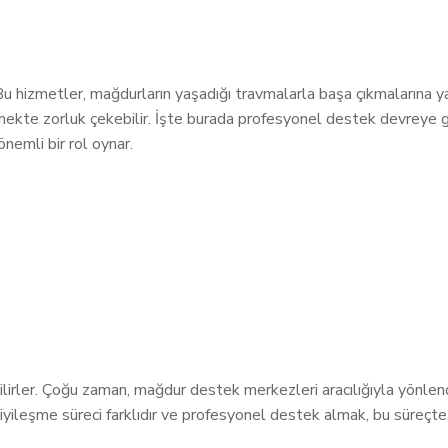
r. Bu hizmetler, mağdurların yaşadığı travmalarla başa çıkmalarına ya
kte zorluk çekebilir. İşte burada profesyonel destek devreye gire
nemli bir rol oynar.
ilirler. Çoğu zaman, mağdur destek merkezleri aracılığıyla yönlendir
iyileşme süreci farklıdır ve profesyonel destek almak, bu süreçte b