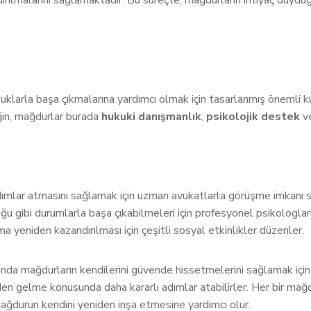
ılmalarını sağlamaktadır. Bu süreçte, mağdurların ihtiyaç duydu
klarla başa çıkmalarına yardımcı olmak için tasarlanmış önemli ku
ğin, mağdurlar burada
hukuki danışmanlık
,
psikolojik destek
v
ımlar atmasını sağlamak için uzman avukatlarla görüşme imkanı s
 gibi durumlarla başa çıkabilmeleri için profesyonel psikologlar
 yeniden kazandırılması için çeşitli sosyal etkinlikler düzenler.
a mağdurların kendilerini güvende hissetmelerini sağlamak için
en gelme konusunda daha kararlı adımlar atabilirler. Her bir mağdu
 mağdurun kendini yeniden inşa etmesine yardımcı olur.