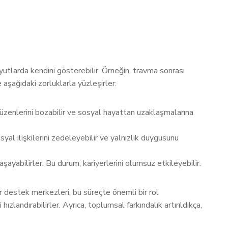
oyutlarda kendini gösterebilir. Örneğin, travma sonrası
aşağıdaki zorluklarla yüzleşirler:
düzenlerini bozabilir ve sosyal hayattan uzaklaşmalarına
al ilişkilerini zedeleyebilir ve yalnızlık duygusunu
ayabilirler. Bu durum, kariyerlerini olumsuz etkileyebilir.
 destek merkezleri, bu süreçte önemli bir rol
landırabilirler. Ayrıca, toplumsal farkındalık artırıldıkça,