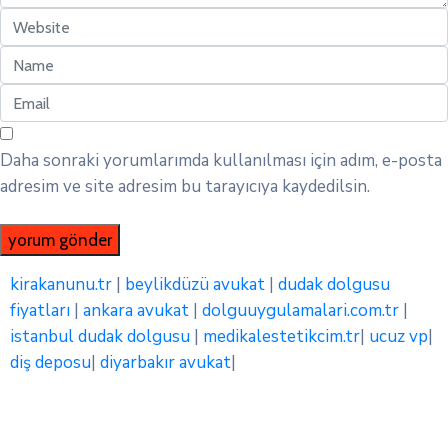
Daha sonraki yorumlarımda kullanılması için adım, e-posta
adresim ve site adresim bu tarayıcıya kaydedilsin.
kirakanunu.tr
|
beylikdüzü avukat
|
dudak dolgusu
fiyatları
|
ankara avukat
|
dolguuygulamalari.com.tr
|
istanbul dudak dolgusu
|
medikalestetikcim.tr
|
ucuz vp
|
diş deposu
|
diyarbakır avukat
|