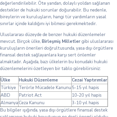
değerlendirilebilir. Öte yandan, dolaylı yoldan sağlanan
destekler de hukuki sorunlar doğurabilir. Bu nedenle,
bireylerin ve kuruluşların, hangi tür yardımların yasal
sınırlar içinde kaldığını iyi bilmesi gerekmektedir.
Uluslararası düzeyde de benzer hukuki düzenlemeler
mevcut. Birçok ülke,
Birleşmiş Milletler
gibi uluslararası
kuruluşların önerileri doğrultusunda, yasa dışı örgütlere
finansal destek sağlayanlara karşı sert önlemler
almaktadır. Aşağıda, bazı ülkelerin bu konudaki hukuki
düzenlemelerini özetleyen bir tablo görebilirsiniz:
Ülke
Hukuki Düzenleme
Cezai Yaptırımlar
Türkiye
Terörle Mücadele Kanunu
5-15 yıl hapis
ABD
Patriot Act
10-20 yıl hapis
Almanya
Ceza Kanunu
3-10 yıl hapis
Bu bilgiler ışığında, yasa dışı örgütlere finansal destek
sağlamanın hukuki boyutunun ne denli önemli olduğu