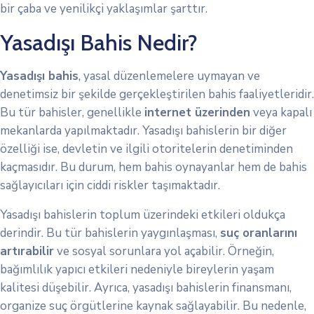
bir çaba ve yenilikçi yaklaşımlar şarttır.
Yasadışı Bahis Nedir?
Yasadışı bahis
, yasal düzenlemelere uymayan ve
denetimsiz bir şekilde gerçekleştirilen bahis faaliyetleridir.
Bu tür bahisler, genellikle
internet üzerinden
veya kapalı
mekanlarda yapılmaktadır. Yasadışı bahislerin bir diğer
özelliği ise, devletin ve ilgili otoritelerin denetiminden
kaçmasıdır. Bu durum, hem bahis oynayanlar hem de bahis
sağlayıcıları için ciddi riskler taşımaktadır.
Yasadışı bahislerin toplum üzerindeki etkileri oldukça
derindir. Bu tür bahislerin yaygınlaşması,
suç oranlarını
artırabilir
ve sosyal sorunlara yol açabilir. Örneğin,
bağımlılık yapıcı etkileri nedeniyle bireylerin yaşam
kalitesi düşebilir. Ayrıca, yasadışı bahislerin finansmanı,
organize suç örgütlerine kaynak sağlayabilir. Bu nedenle,