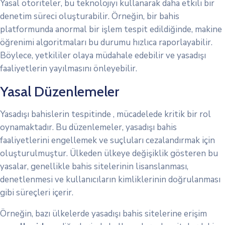
Yasal otoriteler, bu teknolojiyi kullanarak daha etkili bir
denetim süreci oluşturabilir. Örneğin, bir bahis
platformunda anormal bir işlem tespit edildiğinde, makine
öğrenimi algoritmaları bu durumu hızlıca raporlayabilir.
Böylece, yetkililer olaya müdahale edebilir ve yasadışı
faaliyetlerin yayılmasını önleyebilir.
Yasal Düzenlemeler
Yasadışı bahislerin tespitinde , mücadelede kritik bir rol
oynamaktadır. Bu düzenlemeler, yasadışı bahis
faaliyetlerini engellemek ve suçluları cezalandırmak için
oluşturulmuştur. Ülkeden ülkeye değişiklik gösteren bu
yasalar, genellikle bahis sitelerinin lisanslanması,
denetlenmesi ve kullanıcıların kimliklerinin doğrulanması
gibi süreçleri içerir.
Örneğin, bazı ülkelerde yasadışı bahis sitelerine erişim