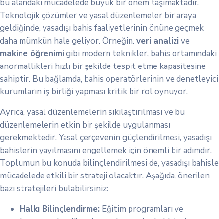
bu alandaki mücadelede büyük bir önem taşımaktadır.
Teknolojik çözümler ve yasal düzenlemeler bir araya
geldiğinde, yasadışı bahis faaliyetlerinin önüne geçmek
daha mümkün hale geliyor. Örneğin,
veri analizi
ve
makine öğrenimi
gibi modern teknikler, bahis ortamındaki
anormallikleri hızlı bir şekilde tespit etme kapasitesine
sahiptir. Bu bağlamda, bahis operatörlerinin ve denetleyici
kurumların iş birliği yapması kritik bir rol oynuyor.
Ayrıca, yasal düzenlemelerin sıkılaştırılması ve bu
düzenlemelerin etkin bir şekilde uygulanması
gerekmektedir. Yasal çerçevenin güçlendirilmesi, yasadışı
bahislerin yayılmasını engellemek için önemli bir adımdır.
Toplumun bu konuda bilinçlendirilmesi de, yasadışı bahisle
mücadelede etkili bir strateji olacaktır. Aşağıda, önerilen
bazı stratejileri bulabilirsiniz:
Halkı Bilinçlendirme:
Eğitim programları ve