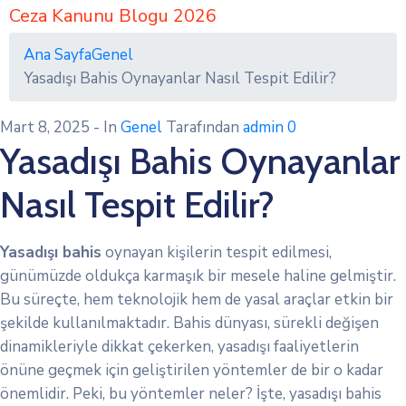
Ceza Kanunu Blogu 2026
Ana Sayfa
Genel
Yasadışı Bahis Oynayanlar Nasıl Tespit Edilir?
Mart 8, 2025
- In
Genel
Tarafından
admin
0
Yasadışı Bahis Oynayanlar
Nasıl Tespit Edilir?
Yasadışı bahis
oynayan kişilerin tespit edilmesi,
günümüzde oldukça karmaşık bir mesele haline gelmiştir.
Bu süreçte, hem teknolojik hem de yasal araçlar etkin bir
şekilde kullanılmaktadır. Bahis dünyası, sürekli değişen
dinamikleriyle dikkat çekerken, yasadışı faaliyetlerin
önüne geçmek için geliştirilen yöntemler de bir o kadar
önemlidir. Peki, bu yöntemler neler? İşte, yasadışı bahis