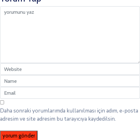
Daha sonraki yorumlarımda kullanılması için adım, e-posta
adresim ve site adresim bu tarayıcıya kaydedilsin.